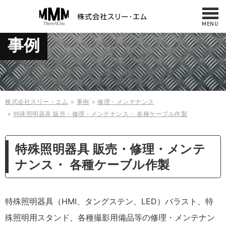
MENU
お問い合わせ
事例
NEWS
042-487-7860
サービス・製品
10:00 - 17:00
（平日／日曜／祝日）
修理・メンテナンス
事例
株式会社スリー・エム
事例
修理・メンテナンス
特殊照明器具 販売・修理・メンテナンス・ 各種ケーブル作製
会社概要・アクセス
ケース
什器・板金
採用情報
特殊照明器具 販売・修理・メンテ
ナンス・ 各種ケーブル作製
お問い合わせ
縫製製品
規格商品
特殊照明器具（HMI、タングステン、LED）バラスト、特
殊照明用スタンド、各種撮影用備品等の修理・メンテナン