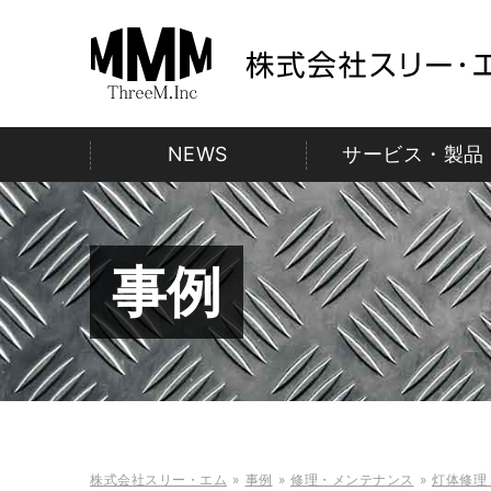
NEWS
サービス・製品
修理・メンテナン
ケース
事例
什器・板金
縫製製品
規格商品
株式会社スリー・エム
事例
修理・メンテナンス
灯体修理