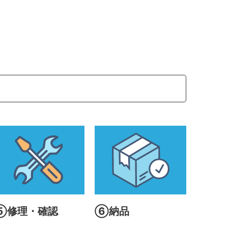
⑤修理・確認
⑥納品