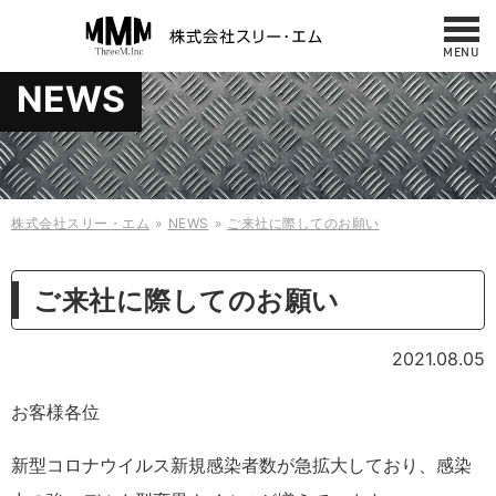
MENU
お問い合わせ
NEWS
NEWS
042-487-7860
サービス・製品
10:00 - 17:00
（平日／日曜／祝日）
修理・メンテナンス
事例
株式会社スリー・エム
NEWS
ご来社に際してのお願い
会社概要・アクセス
ケース
ご来社に際してのお願い
什器・板金
採用情報
2021.08.05
お問い合わせ
縫製製品
お客様各位
規格商品
新型コロナウイルス新規感染者数が急拡大しており、感染