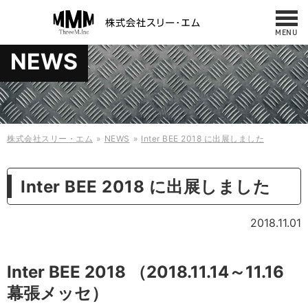
MENU
お問い合わせ
NEWS
NEWS
042-487-7860
サービス・製品
10:00 - 17:00
（平日／日曜／祝日）
修理・メンテナンス
事例
株式会社スリー・エム
NEWS
Inter BEE 2018 に出展しました
会社概要・アクセス
ケース
Inter BEE 2018 に出展しました
什器・板金
採用情報
2018.11.01
お問い合わせ
縫製製品
規格商品
Inter BEE 2018 （2018.11.14～11.16
幕張メッセ）