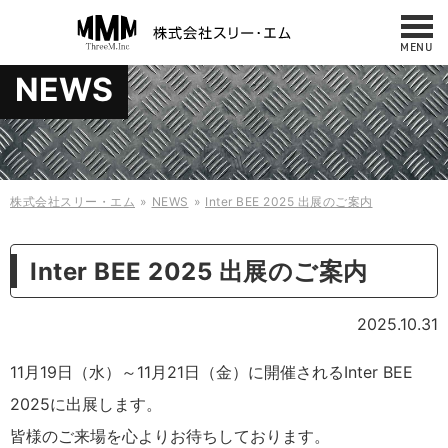
MENU
お問い合わせ
NEWS
NEWS
042-487-7860
サービス・製品
10:00 - 17:00
（平日／日曜／祝日）
修理・メンテナンス
事例
株式会社スリー・エム
NEWS
Inter BEE 2025 出展のご案内
会社概要・アクセス
ケース
Inter BEE 2025 出展のご案内
什器・板金
採用情報
2025.10.31
お問い合わせ
縫製製品
11月19日（水）～11月21日（金）に開催されるInter BEE
規格商品
2025に出展します。
皆様のご来場を心よりお待ちしております。