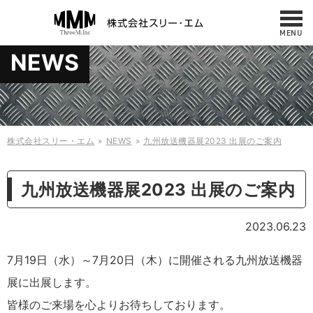
MENU
お問い合わせ
NEWS
NEWS
042-487-7860
サービス・製品
10:00 - 17:00
（平日／日曜／祝日）
修理・メンテナンス
事例
株式会社スリー・エム
NEWS
九州放送機器展2023 出展のご案内
会社概要・アクセス
ケース
九州放送機器展2023 出展のご案内
什器・板金
採用情報
2023.06.23
お問い合わせ
縫製製品
7月19日（水）～7月20日（木）に開催される九州放送機器
規格商品
展に出展します。
皆様のご来場を心よりお待ちしております。