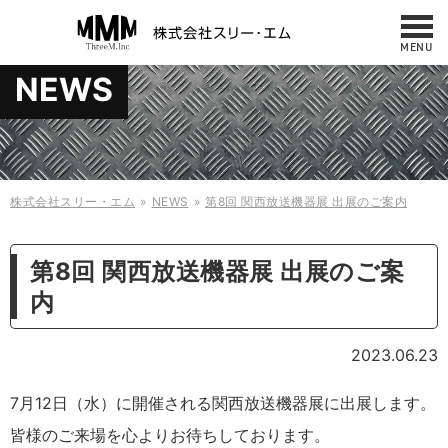
MENU
お問い合わせ
NEWS
NEWS
042-487-7860
サービス・製品
10:00 - 17:00
（平日／日曜／祝日）
修理・メンテナンス
事例
株式会社スリー・エム
NEWS
第8回 関西放送機器展 出展のご案内
会社概要・アクセス
ケース
第8回 関西放送機器展 出展のご案
什器・板金
採用情報
内
お問い合わせ
縫製製品
2023.06.23
規格商品
7月12日（水）に開催される関西放送機器展に出展します。
皆様のご来場を心よりお待ちしております。