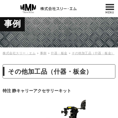
MENU
お問い合わせ
事例
NEWS
042-487-7860
サービス・製品
10:00 - 17:00
（平日／日曜／祝日）
修理・メンテナンス
事例
株式会社スリー・エム
事例
什器・板金
その他加工品（什器・板金）
会社概要・アクセス
ケース
その他加工品（什器・板金）
什器・板金
採用情報
お問い合わせ
縫製製品
特注 静キャリーアクセサリーキット
規格商品