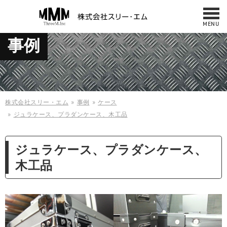
MENU
お問い合わせ
事例
NEWS
042-487-7860
サービス・製品
10:00 - 17:00
（平日／日曜／祝日）
修理・メンテナンス
事例
株式会社スリー・エム
事例
ケース
ジュラケース、プラダンケース、木工品
会社概要・アクセス
ケース
什器・板金
採用情報
ジュラケース、プラダンケース、
木工品
お問い合わせ
縫製製品
規格商品